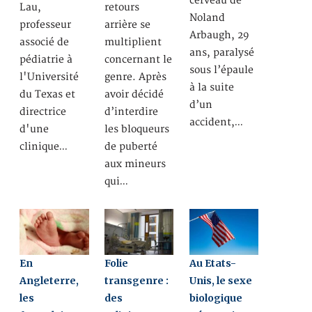
cerveau de
Lau,
retours
Noland
professeur
arrière se
Arbaugh, 29
associé de
multiplient
ans, paralysé
pédiatrie à
concernant le
sous l’épaule
l'Université
genre. Après
à la suite
du Texas et
avoir décidé
d’un
directrice
d’interdire
accident,…
d'une
les bloqueurs
clinique…
de puberté
aux mineurs
qui…
En
Folie
Au Etats-
Angleterre,
transgenre :
Unis, le sexe
les
des
biologique