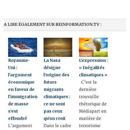
A LIRE ÉGALEMENT SUR REINFORMATION.TV :
Royaume-
La Nasa
L'expression :
Uni :
désigne
« Inégalités
l’argument
l’origine des
climatiques »
économique
futurs
C’est la
en faveur de
migrants
dernière
l’immigration
climatiques :
trouvaille
de masse
ce ne sont
rhétorique de
s’est
pas ceux
Médiapart en
effondré
qu’on croit
matière de
L’argument
Dans le cadre
terrorisme