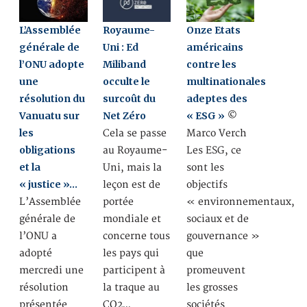
L’Assemblée
Royaume-
Onze Etats
générale de
Uni : Ed
américains
l’ONU adopte
Miliband
contre les
une
occulte le
multinationales
résolution du
surcoût du
adeptes des
Vanuatu sur
Net Zéro
« ESG »
©
les
Cela se passe
Marco Verch
obligations
au Royaume-
Les ESG, ce
et la
Uni, mais la
sont les
« justice »…
leçon est de
objectifs
L’Assemblée
portée
« environnementaux,
générale de
mondiale et
sociaux et de
l’ONU a
concerne tous
gouvernance »
adopté
les pays qui
que
mercredi une
participent à
promeuvent
résolution
la traque au
les grosses
présentée
CO2…
sociétés