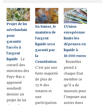
Projet de loi
En Suisse, le
L’Union
néerlandais
maintien de
européenne
pour
l’argent
limite les
garantir
liquide sera
dépenses en
l’accès à
garanti par
liquide à
l’argent
la
10.000 euros
liquide
Le
Constitution
Bruxelles
conseil des
C’est par une
prend à
ministres des
forte majorité
chaque Etat
Pays-Bas a
de plus de
membre ce
approuvé
73 % des
qu’il a de
vendredi
votants et
mauvais pour
dernier un
une
l’imposer aux
projet de loi
participation
autres dans