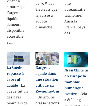
visant à
de 55 % des
une
assurer que
électeurs que
bureaucratie
l’argent
la Suisse a
tatillonne.
liquide
adopté
Ainsi la
demeure
dimanche…
France, pays
disponible,
des…
accessible
et…
La Suède
L’argent
Ni en Chine ni
repasse à
liquide dans
en Europe la
l’argent
une situation
monnaie
liquide
critique au
La
numérique
Royaume-Uni
Suède fut un
n’attire
Cela
des pays
Un groupe
a été long
pionniers de
d’associations
mais ça y est :