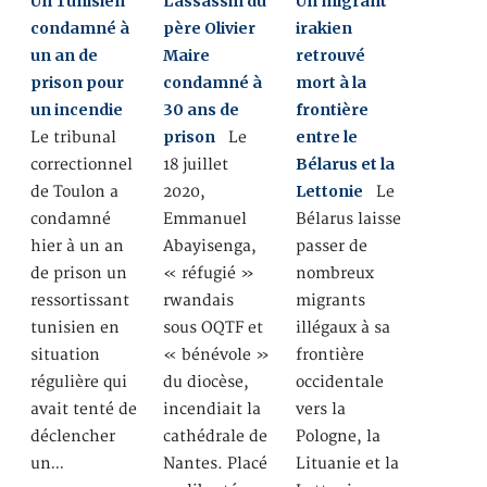
Un Tunisien
L’assassin du
Un migrant
condamné à
père Olivier
irakien
un an de
Maire
retrouvé
prison pour
condamné à
mort à la
un incendie
30 ans de
frontière
prison
entre le
Le tribunal
Le
Bélarus et la
correctionnel
18 juillet
Lettonie
de Toulon a
2020,
Le
condamné
Emmanuel
Bélarus laisse
hier à un an
Abayisenga,
passer de
de prison un
« réfugié »
nombreux
ressortissant
rwandais
migrants
tunisien en
sous OQTF et
illégaux à sa
situation
« bénévole »
frontière
régulière qui
du diocèse,
occidentale
avait tenté de
incendiait la
vers la
déclencher
cathédrale de
Pologne, la
un…
Nantes. Placé
Lituanie et la