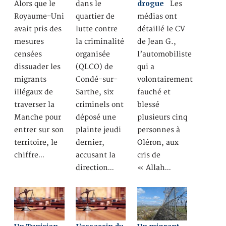
drogue
Alors que le
dans le
Les
Royaume-Uni
quartier de
médias ont
avait pris des
lutte contre
détaillé le CV
mesures
la criminalité
de Jean G.,
censées
organisée
l’automobiliste
dissuader les
(QLCO) de
qui a
migrants
Condé-sur-
volontairement
illégaux de
Sarthe, six
fauché et
traverser la
criminels ont
blessé
Manche pour
déposé une
plusieurs cinq
entrer sur son
plainte jeudi
personnes à
territoire, le
dernier,
Oléron, aux
chiffre…
accusant la
cris de
direction…
« Allah…