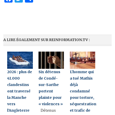
A LIRE ÉGALEMENT SUR REINFORMATION.TV :
2026 : plus de
Six détenus
L’homme qui
41.000
de Condé-
a tué Mathis
clandestins
sur-Sarthe
déjà
ont traversé
portent
condamné
la Manche
plainte pour
pour torture,
vers
« violences »
séquestration
l’Angleterre
et trafic de
Détenus