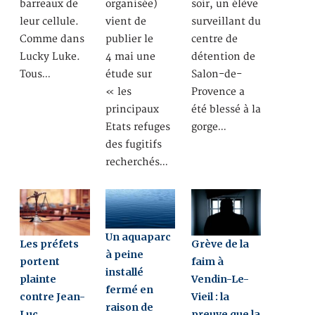
barreaux de
organisée)
soir, un élève
leur cellule.
vient de
surveillant du
Comme dans
publier le
centre de
Lucky Luke.
4 mai une
détention de
Tous…
étude sur
Salon-de-
« les
Provence a
principaux
été blessé à la
Etats refuges
gorge…
des fugitifs
recherchés…
Un aquaparc
Les préfets
Grève de la
à peine
portent
faim à
installé
plainte
Vendin-Le-
fermé en
contre Jean-
Vieil : la
raison de
Luc
preuve que la