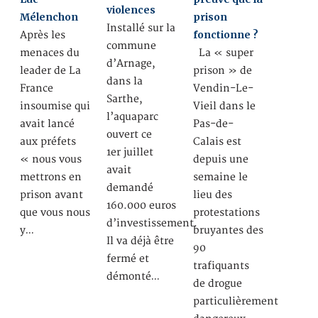
violences
Mélenchon
prison
Installé sur la
fonctionne ?
Après les
commune
menaces du
La « super
d’Arnage,
leader de La
prison » de
dans la
France
Vendin-Le-
Sarthe,
insoumise qui
Vieil dans le
l’aquaparc
avait lancé
Pas-de-
ouvert ce
aux préfets
Calais est
1er juillet
« nous vous
depuis une
avait
mettrons en
semaine le
demandé
prison avant
lieu des
160.000 euros
que vous nous
protestations
d’investissement.
y…
bruyantes des
Il va déjà être
90
fermé et
trafiquants
démonté…
de drogue
particulièrement