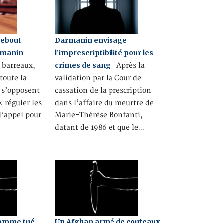
debout
Darmanin envisage
rmanin
l’imprescriptibilité pour les
crimes de sang
s barreaux,
Après la
toute la
validation par la Cour de
s s’opposent
cassation de la prescription
« réguler les
dans l’affaire du meurtre de
d’appel pour
Marie-Thérèse Bonfanti,
datant de 1986 et que le…
homme tué
Un Afghan armé de couteaux