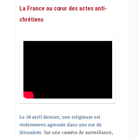
La France au cœur des actes anti-
chrétiens
Le 28 avril dernier, une religieuse est
violemment agressée dans une rue de
Jérusalem
. Sur une caméra de surveillance,