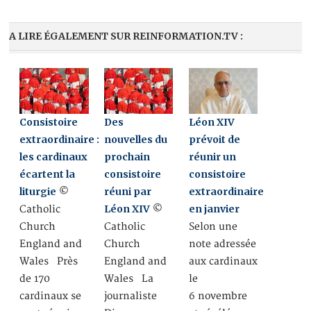
A LIRE ÉGALEMENT SUR REINFORMATION.TV :
Consistoire
Des
Léon XIV
extraordinaire :
nouvelles du
prévoit de
les cardinaux
prochain
réunir un
écartent la
consistoire
consistoire
liturgie
réuni par
extraordinaire
©
Léon XIV
en janvier
Catholic
©
Church
Catholic
Selon une
England and
Church
note adressée
Wales Près
England and
aux cardinaux
de 170
Wales La
le
cardinaux se
journaliste
6 novembre