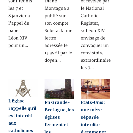
sont réunis
Diane
et révélée par
les 7 et
Montagna a
le National
8 janvier à
publié sur
Catholic
l’appel du
son compte
Register,
pape
Substack une
« Léon XIV
Léon XIV
lettre
envisage de
pour un…
adressée le
convoquer un
13 avril par le
consistoire
doyen…
extraordinaire
les 7…
L’Eglise
En Grande-
Etats-Unis :
rappelle qu’il
Bretagne, les
une mère
est interdit
églises
séparée
aux
ferment et
interdite
catholiques
les
d’emmener