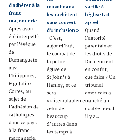
d’adhérer à la
musulmans
sa fille à
franc-
les rachètent
l’église fait
maçonnerie
sous couvert
appel
Après avoir
d’« inclusion »
Quand
été interpellé
C’est,
l’autorité
par l’évêque
aujourd’hui,
parentale et
de
le combat de
les droits de
Dumanguete
la petite
Dieu entrent
aux
église de
en conflit,
Philippines,
St John’s à
que faire ? Un
Mgr Julito
Hanley, et ce
tribunal
Cortes, au
sera
américain a
sujet de
vraisemblablement
tranché un
l’adhésion de
celui de
double nœud
catholiques
beaucoup
il y a…
dans ce pays
d’autres dans
à la franc-
les temps à…
maçonnerie,