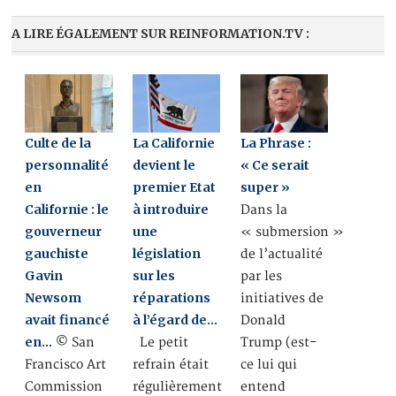
A LIRE ÉGALEMENT SUR REINFORMATION.TV :
Culte de la
La Californie
La Phrase :
personnalité
devient le
« Ce serait
en
premier Etat
super »
Californie : le
à introduire
Dans la
gouverneur
une
« submersion »
gauchiste
législation
de l’actualité
Gavin
sur les
par les
Newsom
réparations
initiatives de
avait financé
à l’égard de…
Donald
en…
© San
Le petit
Trump (est-
Francisco Art
refrain était
ce lui qui
Commission
régulièrement
entend