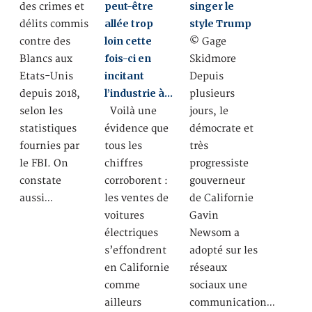
peut-être
singer le
des crimes et
allée trop
style Trump
délits commis
loin cette
contre des
© Gage
fois-ci en
Blancs aux
Skidmore
incitant
Etats-Unis
Depuis
l’industrie à…
depuis 2018,
plusieurs
selon les
Voilà une
jours, le
statistiques
évidence que
démocrate et
fournies par
tous les
très
le FBI. On
chiffres
progressiste
constate
corroborent :
gouverneur
aussi…
les ventes de
de Californie
voitures
Gavin
électriques
Newsom a
s’effondrent
adopté sur les
en Californie
réseaux
comme
sociaux une
ailleurs
communication…