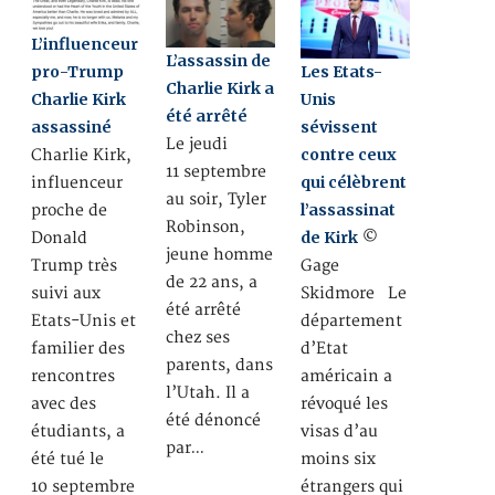
L’influenceur
L’assassin de
pro-Trump
Les Etats-
Charlie Kirk a
Charlie Kirk
Unis
été arrêté
assassiné
sévissent
Le jeudi
contre ceux
Charlie Kirk,
11 septembre
qui célèbrent
influenceur
au soir, Tyler
l’assassinat
proche de
Robinson,
de Kirk
Donald
©
jeune homme
Trump très
Gage
de 22 ans, a
suivi aux
Skidmore Le
été arrêté
Etats-Unis et
département
chez ses
familier des
d’Etat
parents, dans
rencontres
américain a
l’Utah. Il a
avec des
révoqué les
été dénoncé
étudiants, a
visas d’au
par…
été tué le
moins six
10 septembre
étrangers qui