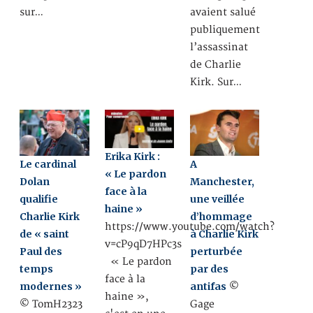
sur…
avaient salué
publiquement
l’assassinat
de Charlie
Kirk. Sur…
Erika Kirk :
Le cardinal
A
« Le pardon
Dolan
Manchester,
face à la
qualifie
une veillée
haine »
Charlie Kirk
d’hommage
https://www.youtube.com/watch?
de « saint
à Charlie Kirk
v=cP9qD7HPc3s
Paul des
perturbée
« Le pardon
temps
par des
face à la
modernes »
antifas
©
haine »,
© TomH2323
Gage