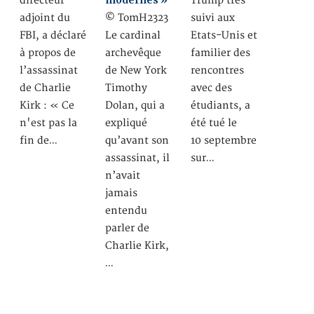
modernes »
Trump très
directeur
suivi aux
adjoint du
© TomH2323
Etats-Unis et
FBI, a déclaré
Le cardinal
familier des
à propos de
archevêque
rencontres
l’assassinat
de New York
avec des
de Charlie
Timothy
étudiants, a
Kirk : « Ce
Dolan, qui a
été tué le
n'est pas la
expliqué
10 septembre
fin de…
qu’avant son
sur…
assassinat, il
n’avait
jamais
entendu
parler de
Charlie Kirk,
…