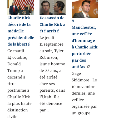
Charlie Kirk
L’assassin de
A
décoré de la
Charlie Kirk a
Manchester,
médaille
été arrêté
une veillée
présidentielle
Le jeudi
d’hommage
de la liberté
11 septembre
à Charlie Kirk
Ce mardi
au soir, Tyler
perturbée
14 octobre,
Robinson,
par des
Donald
jeune homme
antifas
©
Trump a
de 22 ans, a
Gage
décerné à
été arrêté
Skidmore Le
titre
chez ses
10 novembre
posthume à
parents, dans
dernier, une
Charlie Kirk
l’Utah. Il a
veillée
la plus haute
été dénoncé
organisée par
distinction
par…
un groupe
civile