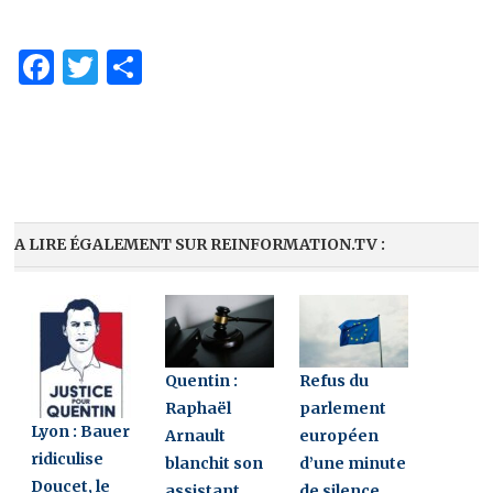
Facebook
Twitter
Partager
A LIRE ÉGALEMENT SUR REINFORMATION.TV :
Quentin :
Refus du
Raphaël
parlement
Lyon : Bauer
Arnault
européen
ridiculise
blanchit son
d’une minute
Doucet, le
assistant
de silence