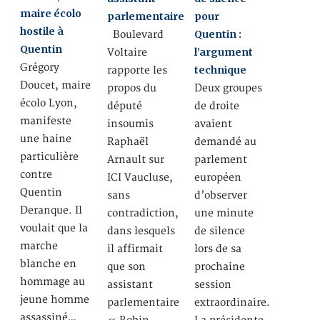
maire écolo
parlementaire
pour
hostile à
Quentin :
Boulevard
Quentin
l’argument
Voltaire
Grégory
technique
rapporte les
Doucet, maire
propos du
Deux groupes
écolo Lyon,
député
de droite
manifeste
insoumis
avaient
une haine
Raphaël
demandé au
particulière
Arnault sur
parlement
contre
ICI Vaucluse,
européen
Quentin
sans
d’observer
Deranque. Il
contradiction,
une minute
voulait que la
dans lesquels
de silence
marche
il affirmait
lors de sa
blanche en
que son
prochaine
hommage au
assistant
session
jeune homme
parlementaire
extraordinaire.
assassiné…