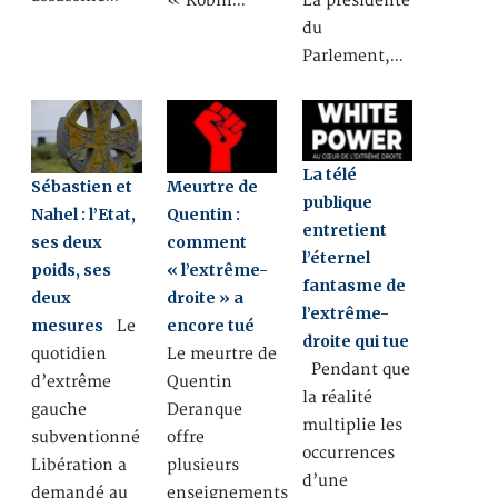
« Robin…
La présidente
du
Parlement,…
La télé
Sébastien et
Meurtre de
publique
Nahel : l’Etat,
Quentin :
entretient
ses deux
comment
l’éternel
poids, ses
« l’extrême-
fantasme de
deux
droite » a
l’extrême-
mesures
encore tué
Le
droite qui tue
quotidien
Le meurtre de
Pendant que
d’extrême
Quentin
la réalité
gauche
Deranque
multiplie les
subventionné
offre
occurrences
Libération a
plusieurs
d’une
demandé au
enseignements