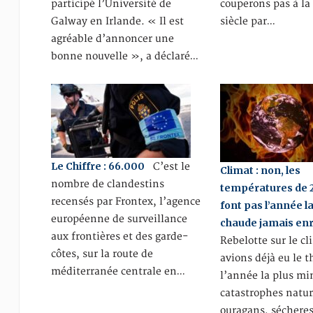
participé l’Université de
couperons pas à la
Galway en Irlande. « Il est
siècle par…
agréable d’annoncer une
bonne nouvelle », a déclaré…
Le Chiffre : 66.000
C’est le
Climat : non, les
nombre de clandestins
températures de 
recensés par Frontex, l’agence
font pas l’année l
européenne de surveillance
chaude jamais en
aux frontières et des garde-
Rebelotte sur le c
côtes, sur la route de
avions déjà eu le 
méditerranée centrale en…
l’année la plus mi
catastrophes natur
ouragans, sécheres