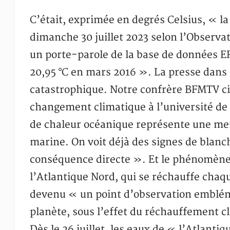
C’était, exprimée en degrés Celsius, « l
dimanche 30 juillet 2023 selon l’Observat
un porte-parole de la base de données ER
20,95 °C en mars 2016 ». La presse dans
catastrophique. Notre confrère BFMTV cit
changement climatique à l’université de
de chaleur océanique représente une men
marine. On voit déjà des signes de blanc
conséquence directe ». Et le phénomène
l’Atlantique Nord, qui se réchauffe chaq
devenu « un point d’observation embléma
planète, sous l’effet du réchauffement cl
Dès le 26 juillet, les eaux de « l’Atlanti