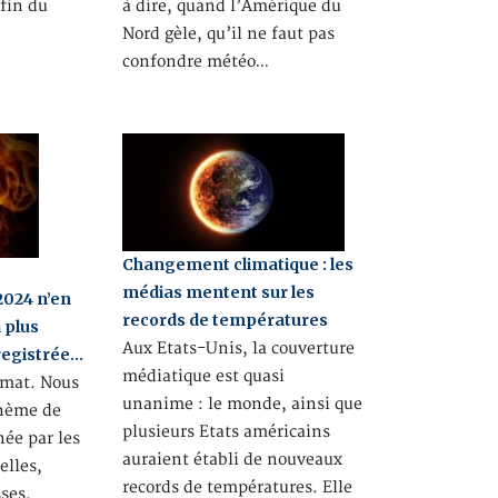
 fin du
à dire, quand l’Amérique du
Nord gèle, qu’il ne faut pas
confondre météo…
Changement climatique : les
médias mentent sur les
2024 n’en
records de températures
a plus
Aux Etats-Unis, la couverture
registrée…
médiatique est quasi
limat. Nous
unanime : le monde, ainsi que
thème de
plusieurs Etats américains
née par les
auraient établi de nouveaux
elles,
records de températures. Elle
ses,