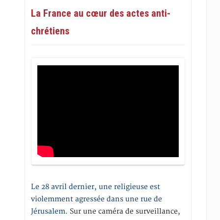
La France au cœur des actes anti-
chrétiens
Le 28 avril dernier, une religieuse est
violemment agressée dans une rue de
Jérusalem
. Sur une caméra de surveillance,