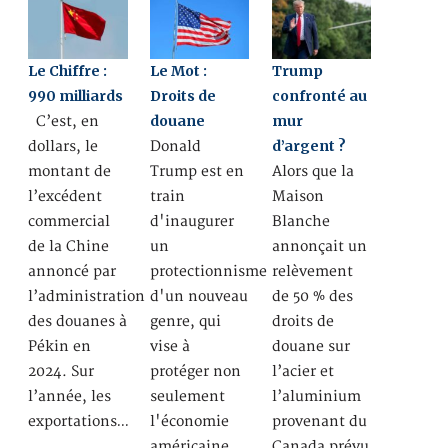
Le Chiffre :
Le Mot :
Trump
990 milliards
Droits de
confronté au
douane
mur
C’est, en
d’argent ?
dollars, le
Donald
montant de
Trump est en
Alors que la
l’excédent
train
Maison
commercial
d'inaugurer
Blanche
de la Chine
un
annonçait un
annoncé par
protectionnisme
relèvement
l’administration
d'un nouveau
de 50 % des
des douanes à
genre, qui
droits de
Pékin en
vise à
douane sur
2024. Sur
protéger non
l’acier et
l’année, les
seulement
l’aluminium
exportations…
l'économie
provenant du
américaine,
Canada prévu