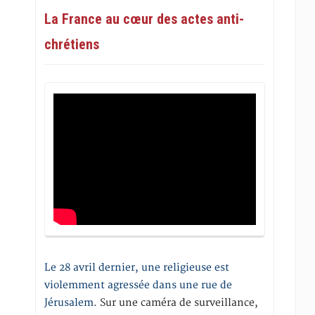
La France au cœur des actes anti-
chrétiens
Le 28 avril dernier, une religieuse est
violemment agressée dans une rue de
Jérusalem
. Sur une caméra de surveillance,