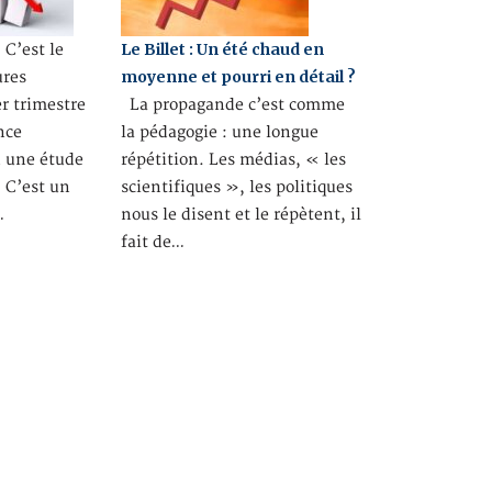
Le Billet : Un été chaud en
C’est le
moyenne et pourri en détail ?
ures
r trimestre
La propagande c’est comme
nce
la pédagogie : une longue
n une étude
répétition. Les médias, « les
. C’est un
scientifiques », les politiques
…
nous le disent et le répètent, il
fait de…