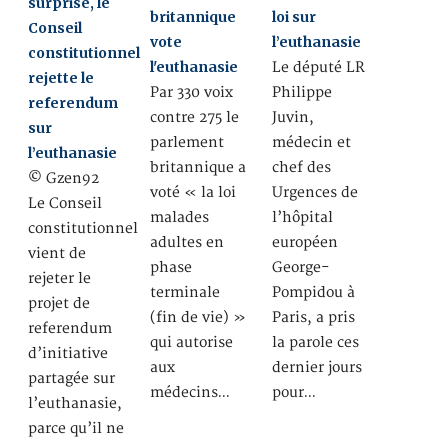
surprise, le
britannique
loi sur
Conseil
vote
l’euthanasie
constitutionnel
l'euthanasie
Le député LR
rejette le
Par 330 voix
Philippe
referendum
contre 275 le
Juvin,
sur
parlement
médecin et
l’euthanasie
britannique a
chef des
© Gzen92
voté « la loi
Urgences de
Le Conseil
malades
l’hôpital
constitutionnel
adultes en
européen
vient de
phase
George-
rejeter le
terminale
Pompidou à
projet de
(fin de vie) »
Paris, a pris
referendum
qui autorise
la parole ces
d’initiative
aux
dernier jours
partagée sur
médecins…
pour…
l’euthanasie,
parce qu’il ne