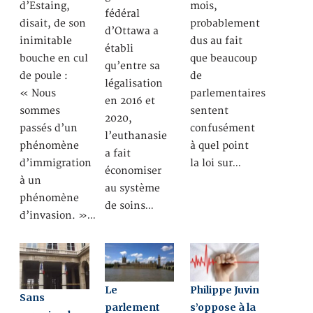
d’Estaing,
mois,
fédéral
disait, de son
probablement
d’Ottawa a
inimitable
dus au fait
établi
bouche en cul
que beaucoup
qu’entre sa
de poule :
de
légalisation
« Nous
parlementaires
en 2016 et
sommes
sentent
2020,
passés d’un
confusément
l’euthanasie
phénomène
à quel point
a fait
d’immigration
la loi sur…
économiser
à un
au système
phénomène
de soins…
d’invasion. »…
Le
Philippe Juvin
Sans
parlement
s’oppose à la