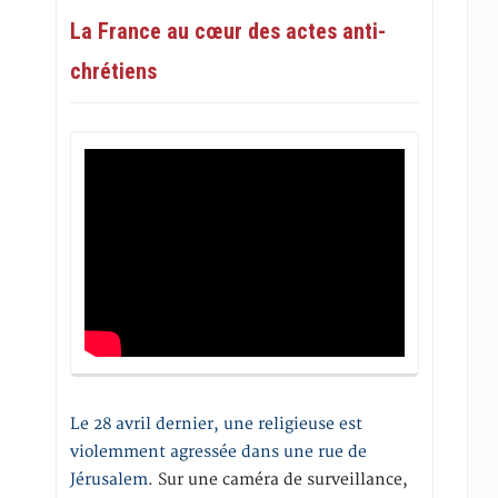
La France au cœur des actes anti-
chrétiens
Le 28 avril dernier, une religieuse est
violemment agressée dans une rue de
Jérusalem
. Sur une caméra de surveillance,