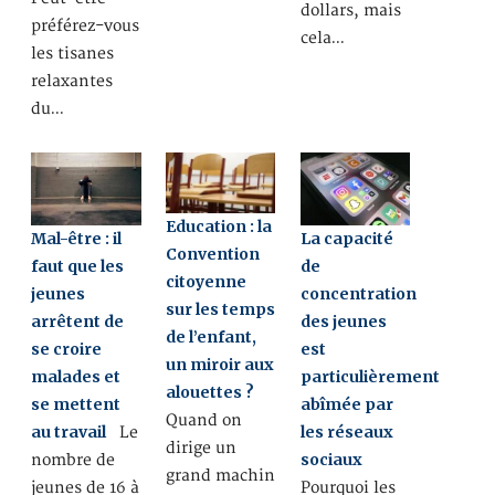
dollars, mais
préférez-vous
cela…
les tisanes
relaxantes
du…
Education : la
Mal-être : il
La capacité
Convention
faut que les
de
citoyenne
jeunes
concentration
sur les temps
arrêtent de
des jeunes
de l’enfant,
se croire
est
un miroir aux
malades et
particulièrement
alouettes ?
se mettent
abîmée par
Quand on
au travail
les réseaux
Le
dirige un
sociaux
nombre de
grand machin
jeunes de 16 à
Pourquoi les