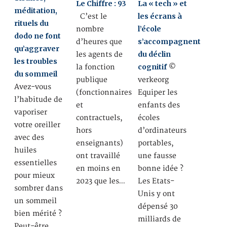
Le Chiffre : 93
La « tech » et
méditation,
les écrans à
C’est le
rituels du
l’école
nombre
dodo ne font
s’accompagnent
d’heures que
qu’aggraver
du déclin
les agents de
les troubles
cognitif
la fonction
©
du sommeil
publique
verkeorg
Avez-vous
(fonctionnaires
Equiper les
l’habitude de
et
enfants des
vaporiser
contractuels,
écoles
votre oreiller
hors
d’ordinateurs
avec des
enseignants)
portables,
huiles
ont travaillé
une fausse
essentielles
en moins en
bonne idée ?
pour mieux
2023 que les…
Les Etats-
sombrer dans
Unis y ont
un sommeil
dépensé 30
bien mérité ?
milliards de
Peut-être