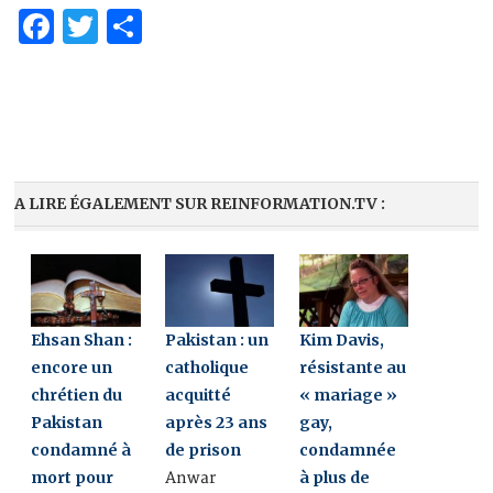
Facebook
Twitter
Partager
A LIRE ÉGALEMENT SUR REINFORMATION.TV :
Kim Davis,
Ehsan Shan :
Pakistan : un
résistante au
encore un
catholique
« mariage »
chrétien du
acquitté
gay,
Pakistan
après 23 ans
condamnée
condamné à
de prison
à plus de
mort pour
Anwar