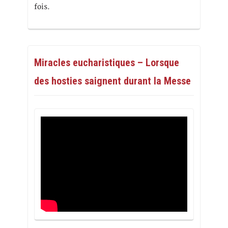
fois.
Miracles eucharistiques – Lorsque
des hosties saignent durant la Messe