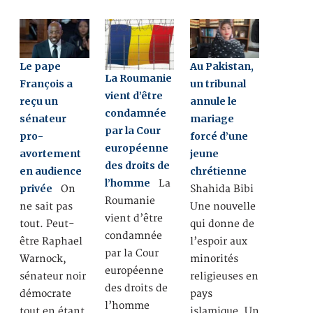
Le pape
Au Pakistan,
La Roumanie
François a
un tribunal
vient d’être
reçu un
annule le
condamnée
sénateur
mariage
par la Cour
pro-
forcé d’une
européenne
avortement
jeune
des droits de
en audience
chrétienne
l’homme
La
privée
On
Shahida Bibi
Roumanie
ne sait pas
Une nouvelle
vient d’être
tout. Peut-
qui donne de
condamnée
être Raphael
l’espoir aux
par la Cour
Warnock,
minorités
européenne
sénateur noir
religieuses en
des droits de
démocrate
pays
l’homme
tout en étant
islamique. Un