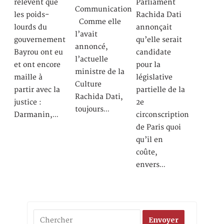
relèvent que
Parliament
Communication
les poids-
Rachida Dati
Comme elle
lourds du
annonçait
l’avait
gouvernement
qu’elle serait
annoncé,
Bayrou ont eu
candidate
l’actuelle
et ont encore
pour la
ministre de la
maille à
législative
Culture
partir avec la
partielle de la
Rachida Dati,
justice :
2e
toujours…
Darmanin,…
circonscription
de Paris quoi
qu’il en
coûte,
envers…