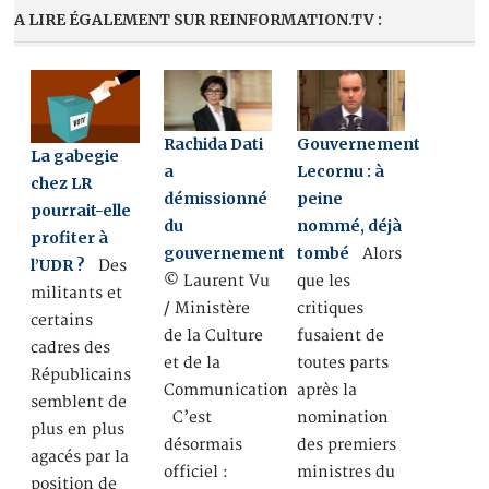
A LIRE ÉGALEMENT SUR REINFORMATION.TV :
Rachida Dati
Gouvernement
La gabegie
a
Lecornu : à
chez LR
démissionné
peine
pourrait-elle
du
nommé, déjà
profiter à
gouvernement
tombé
Alors
l’UDR ?
Des
© Laurent Vu
que les
militants et
/ Ministère
critiques
certains
de la Culture
fusaient de
cadres des
et de la
toutes parts
Républicains
Communication
après la
semblent de
C’est
nomination
plus en plus
désormais
des premiers
agacés par la
officiel :
ministres du
position de