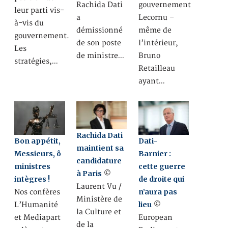
Rachida Dati
gouvernement
leur parti vis-
a
Lecornu –
à-vis du
démissionné
même de
gouvernement.
de son poste
l’intérieur,
Les
de ministre…
Bruno
stratégies,…
Retailleau
ayant…
Rachida Dati
Bon appétit,
Dati-
maintient sa
Messieurs, ô
Barnier :
candidature
ministres
cette guerre
à Paris
©
intègres !
de droite qui
Laurent Vu /
n’aura pas
Nos confères
Ministère de
lieu
L’Humanité
©
la Culture et
et Mediapart
European
de la