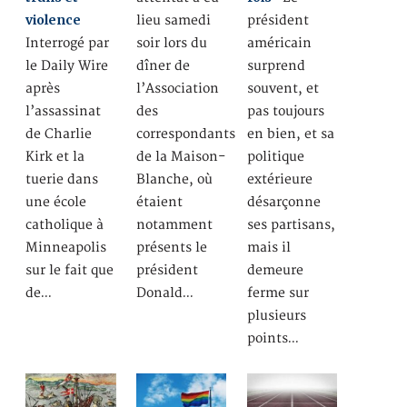
violence
lieu samedi
président
Interrogé par
soir lors du
américain
le Daily Wire
dîner de
surprend
après
l’Association
souvent, et
l’assassinat
des
pas toujours
de Charlie
correspondants
en bien, et sa
Kirk et la
de la Maison-
politique
tuerie dans
Blanche, où
extérieure
une école
étaient
désarçonne
catholique à
notamment
ses partisans,
Minneapolis
présents le
mais il
sur le fait que
président
demeure
de…
Donald…
ferme sur
plusieurs
points…