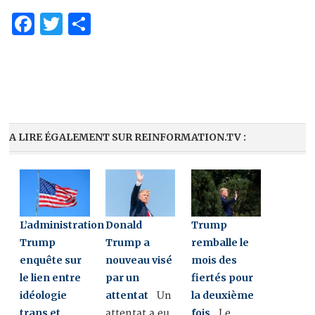
Facebook
Twitter
Partager
A LIRE ÉGALEMENT SUR REINFORMATION.TV :
L’administration
Donald
Trump
Trump
Trump a
remballe le
enquête sur
nouveau visé
mois des
le lien entre
par un
fiertés pour
idéologie
attentat
la deuxième
Un
trans et
fois
attentat a eu
Le