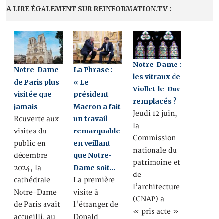
A LIRE ÉGALEMENT SUR REINFORMATION.TV :
Notre-Dame :
Notre-Dame
La Phrase :
les vitraux de
de Paris plus
« Le
Viollet-le-Duc
visitée que
président
remplacés ?
jamais
Macron a fait
Jeudi 12 juin,
un travail
Rouverte aux
la
remarquable
visites du
Commission
en veillant
public en
nationale du
que Notre-
décembre
patrimoine et
Dame soit…
2024, la
de
cathédrale
La première
l’architecture
Notre-Dame
visite à
(CNAP) a
de Paris avait
l'étranger de
« pris acte »
accueilli, au
Donald