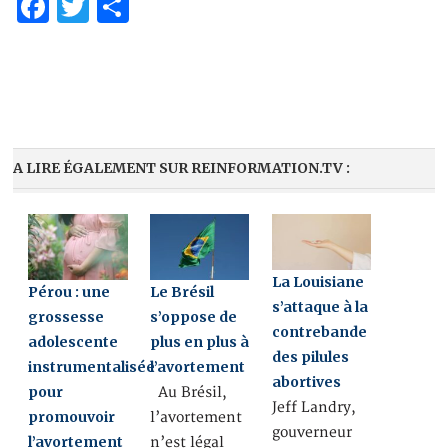
Facebook
Twitter
Share
A LIRE ÉGALEMENT SUR REINFORMATION.TV :
La Louisiane
Pérou : une
Le Brésil
s’attaque à la
grossesse
s’oppose de
contrebande
adolescente
plus en plus à
des pilules
instrumentalisée
l’avortement
abortives
pour
Au Brésil,
Jeff Landry,
promouvoir
l’avortement
gouverneur
l’avortement
n’est légal