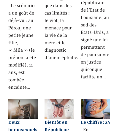
républicain
Le scénario
que dans des
de l’Etat de
a un goût de
cas limités :
Louisiane, au
déjà-vu : au
le viol, la
sud des
Pérou, une
menace pour
Etats-Unis, a
petite jeune
la vie de la
signé une loi
fille,
mère et le
permettant
« Mila » (le
diagnostic
de poursuivre
prénom a été
d’anencéphalie…
en justice
modifié), 11
quiconque
ans, est
facilite un…
tombée
enceinte…
Deux
Bientôt en
Le Chiffre : 24
homosexuels
République
En