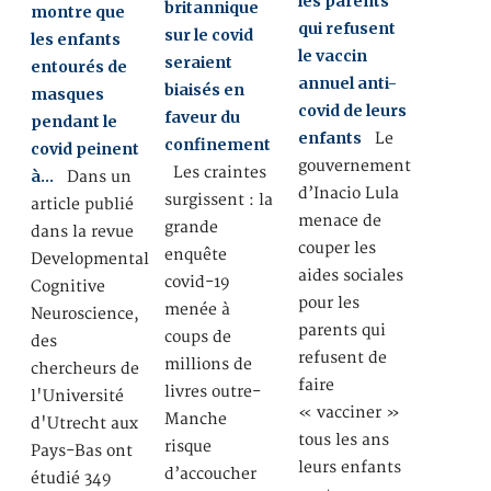
les parents
britannique
montre que
qui refusent
sur le covid
les enfants
le vaccin
seraient
entourés de
annuel anti-
biaisés en
masques
covid de leurs
faveur du
pendant le
enfants
Le
confinement
covid peinent
gouvernement
Les craintes
à…
Dans un
d’Inacio Lula
surgissent : la
article publié
menace de
grande
dans la revue
couper les
enquête
Developmental
aides sociales
covid-19
Cognitive
pour les
menée à
Neuroscience,
parents qui
coups de
des
refusent de
millions de
chercheurs de
faire
livres outre-
l'Université
« vacciner »
Manche
d'Utrecht aux
tous les ans
risque
Pays-Bas ont
leurs enfants
d’accoucher
étudié 349