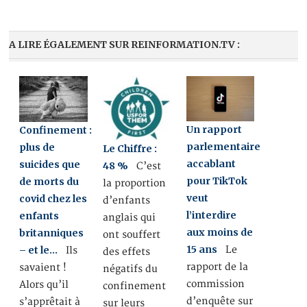
A LIRE ÉGALEMENT SUR REINFORMATION.TV :
Un rapport
Confinement :
parlementaire
plus de
Le Chiffre :
accablant
suicides que
48 %
C’est
pour TikTok
de morts du
la proportion
veut
covid chez les
d’enfants
l’interdire
enfants
anglais qui
aux moins de
britanniques
ont souffert
15 ans
– et le…
Le
Ils
des effets
rapport de la
savaient !
négatifs du
commission
Alors qu’il
confinement
d’enquête sur
s’apprêtait à
sur leurs