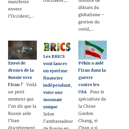
Ouchakov,…
nombre de
manifeste
diktats du
envers
globalisme –
l’Occident,…
gestion du
covid,…
Les BRICS
Envoi de
Pékin a aidé
vont lancer
drones de la
l’Iran dans la
un système
Russie vers
guerre
financier
l’Iran ?
contre les
Voilà
indépendant,
USA
un petit
Pour le
voire une
moment que
spécialiste de
monnaie
l’on dit que la
la Chine
unique
Russie aide
Gordon
Selon
l’Iran
Chang, si
l’ambassadeur
discrètement
l’Iran a si
de Russie en