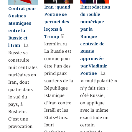
Iran : quand
L’introduction
Contrat pour
Poutine se
du rouble
8 usines
permet des
numérique
atomiques
leçons à
par la
entre la
Trump
Banque
©
Russie et
centrale de
kremlin.ru
l’Iran
La
Russie
La Russie est
Russie va
approuvée
connue pour
construire
par Vladimir
être l’un des
huit centrales
Poutine
principaux
La
nucléaires en
soutiens de la
« multipolarité »
Iran, dont
République
n’y fait rien :
quatre dans
islamique
côté Russie,
le sud du
d’Iran contre
on applique
pays, à
Israël et les
avec la même
Bushehr.
Etats-Unis.
exactitude un
C’est une
Iouri
certain
provocation