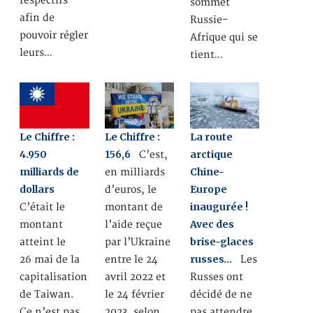
respectifs
sommet
afin de
Russie-
pouvoir régler
Afrique qui se
leurs…
tient…
Le Chiffre :
Le Chiffre :
La route
4.950
156,6
arctique
C’est,
milliards de
Chine-
en milliards
dollars
Europe
d’euros, le
inaugurée !
C’était le
montant de
Avec des
montant
l’aide reçue
brise-glaces
atteint le
par l’Ukraine
russes…
26 mai de la
entre le 24
Les
capitalisation
avril 2022 et
Russes ont
de Taiwan.
le 24 février
décidé de ne
Ce n’est pas
2023, selon
pas attendre