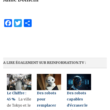
Facebook
Twitter
Partager
A LIRE ÉGALEMENT SUR REINFORMATION.TV :
Le Chiffre :
Des robots
Des robots
45 %
pour
capables
La ville
remplacer
d’écraser le
de Tokyo et le