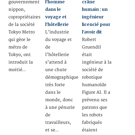
l’homme
crâne
gouvernement
dans le
humain : un
nippon,
voyage et
ingénieur
copropriétaires
l’hôtellerie
licencié pour
de la société
l’avoir dit
Tokyo Metro
L’industrie
qui gère le
du voyage et
Robert
métro de
de
Gruendil
Tokyo, ont
l’hôtellerie
était
introduit la
s’attend à
ingénieur à la
moitié…
une chute
société de
démographique
robotique
très forte
humanoïde
dans le
Figure AI. Il a
monde, donc
prévenu ses
à une pénurie
patrons que
de
les robots
travailleurs,
fabriqués
et se…
étaient