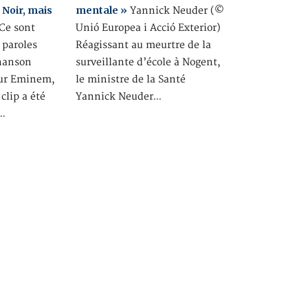
 Noir, mais
mentale »
Yannick Neuder (©
e sont
Unió Europea i Acció Exterior)
 paroles
Réagissant au meurtre de la
chanson
surveillante d’école à Nogent,
eur Eminem,
le ministre de la Santé
clip a été
Yannick Neuder…
s…