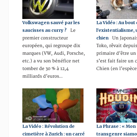
Volkswagen sauvé par les
La Vidéo : Au bout
saucisses au curry ?
l’existentialisme, 
Le
chien
premier constructeur
Un Japonai
européen, qui regroupe dix
Toko, rêvait depuis
marques (VW, Audi, Porsche,
primaire d’être un 
etc.) a vu son bénéfice net
s’est fait faire un
tomber de 30 % à 12,4
Chien (en l’espèc
milliards d’euros…
La Vidéo : Révolution de
La Phrase : « Mon
cimetière à Zurich : un carré
transgenre siamo