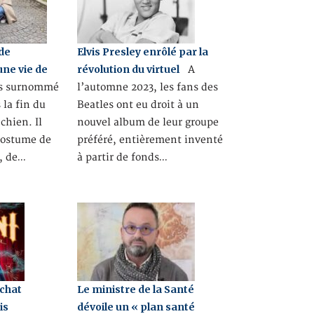
 de
Elvis Presley enrôlé par la
une vie de
révolution du virtuel
A
s surnommé
l’automne 2023, les fans des
 la fin du
Beatles ont eu droit à un
chien. Il
nouvel album de leur groupe
 costume de
préféré, entièrement inventé
e, de…
à partir de fonds…
 chat
Le ministre de la Santé
is
dévoile un « plan santé