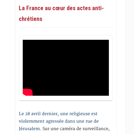
La France au cœur des actes anti-
chrétiens
Le 28 avril dernier, une religieuse est
violemment agressée dans une rue de
Jérusalem
. Sur une caméra de surveillance,