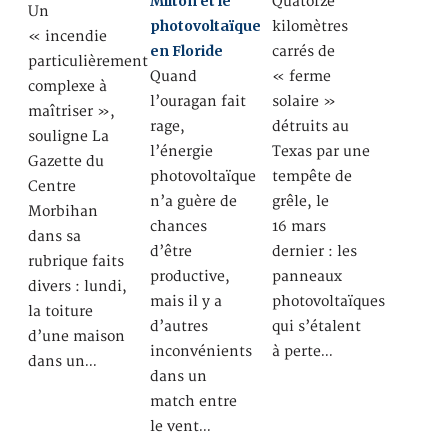
Milton et le
Quatorze
Un
photovoltaïque
kilomètres
« incendie
en Floride
carrés de
particulièrement
Quand
« ferme
complexe à
l’ouragan fait
solaire »
maîtriser »,
rage,
détruits au
souligne La
l’énergie
Texas par une
Gazette du
photovoltaïque
tempête de
Centre
n’a guère de
grêle, le
Morbihan
chances
16 mars
dans sa
d’être
dernier : les
rubrique faits
productive,
panneaux
divers : lundi,
mais il y a
photovoltaïques
la toiture
d’autres
qui s’étalent
d’une maison
inconvénients
à perte…
dans un…
dans un
match entre
le vent…