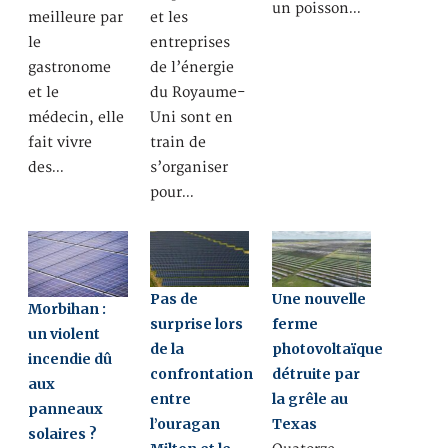
un poisson…
meilleure par
et les
le
entreprises
gastronome
de l’énergie
et le
du Royaume-
médecin, elle
Uni sont en
fait vivre
train de
des…
s’organiser
pour…
Pas de
Une nouvelle
Morbihan :
surprise lors
ferme
un violent
de la
photovoltaïque
incendie dû
confrontation
détruite par
aux
entre
la grêle au
panneaux
l’ouragan
Texas
solaires ?