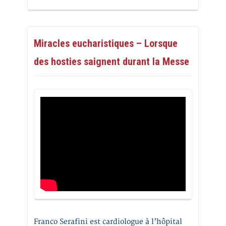
Miracles eucharistiques – Lorsque
des hosties saignent durant la Messe
Franco Serafini est cardiologue à l’hôpital