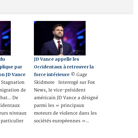
 du
JD Vance appelle les
plique par
Occidentaux à retrouver la
lon JD Vance
force intérieure
© Gage
Stagnation
Skidmore Interrogé sur Fox
igration de
News, le vice-président
mbat… De
américain JD Vance a désigné
cidentaux
parmi les « principaux
leurs niveaux
moteurs de violence dans les
particulier
sociétés européennes »…