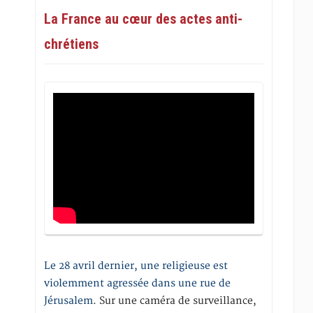
La France au cœur des actes anti-
chrétiens
Le 28 avril dernier, une religieuse est
violemment agressée dans une rue de
Jérusalem
. Sur une caméra de surveillance,