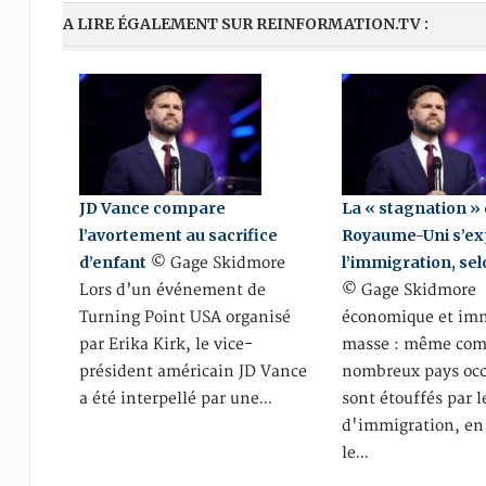
A LIRE ÉGALEMENT SUR REINFORMATION.TV :
JD Vance compare
La « stagnation »
l’avortement au sacrifice
Royaume-Uni s’ex
d’enfant
l’immigration, se
© Gage Skidmore
Lors d’un événement de
© Gage Skidmore 
Turning Point USA organisé
économique et imm
par Erika Kirk, le vice-
masse : même co
président américain JD Vance
nombreux pays oc
a été interpellé par une…
sont étouffés par 
d'immigration, en 
le…