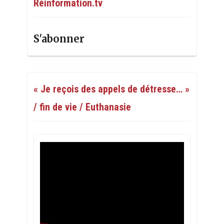
Réinformation.tv
S'abonner
« Je reçois des appels de détresse… »
/ fin de vie / Euthanasie