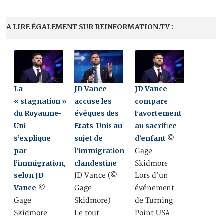
A LIRE ÉGALEMENT SUR REINFORMATION.TV :
La
JD Vance
JD Vance
« stagnation »
accuse les
compare
du Royaume-
évêques des
l’avortement
Uni
Etats-Unis au
au sacrifice
s’explique
sujet de
d’enfant
©
par
l’immigration
Gage
l’immigration,
clandestine
Skidmore
selon JD
JD Vance (©
Lors d’un
Vance
©
Gage
événement
Gage
Skidmore)
de Turning
Skidmore
Le tout
Point USA