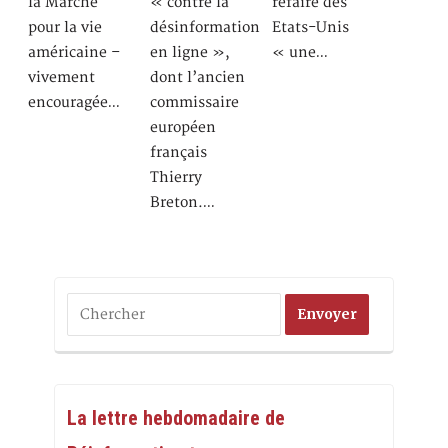
la Marche
« contre la
refaire des
pour la vie
désinformation
Etats-Unis
américaine –
en ligne »,
« une…
vivement
dont l’ancien
encouragée…
commissaire
européen
français
Thierry
Breton.…
La lettre hebdomadaire de