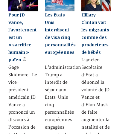
Pour JD
Les Etats-
Hillary
Vance,
Unis
Clinton voit
l’avortement
interdisent
les migrants
est un
de visa cinq
comme des
« sacrifice
personnalités
producteurs
humain »
européennes
de bébés
païen
©
L’ancien
Gage
L’administration
Secrétaire
Skidmore Le
Trump a
d’Etat a
vice-
interdit de
dénoncé la
président
séjour aux
volonté de JD
américain JD
Etats-Unis
Vance et
Vance a
cinq
d’Elon Musk
prononcé un
personnalités
de faire
discours à
européennes
augmenter la
l’occasion de
engagées
natalité et de