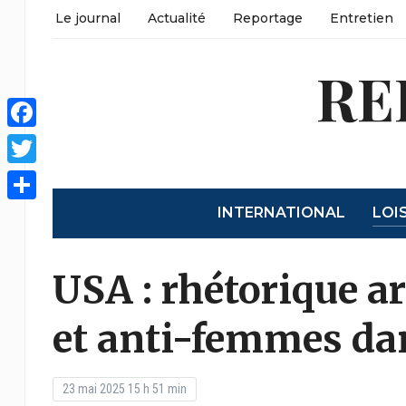
Le journal
Actualité
Reportage
Entretien
RE
Facebook
Twitter
INTERNATIONAL
LOI
Partager
USA : rhétorique a
et anti-femmes dan
23 mai 2025 15 h 51 min