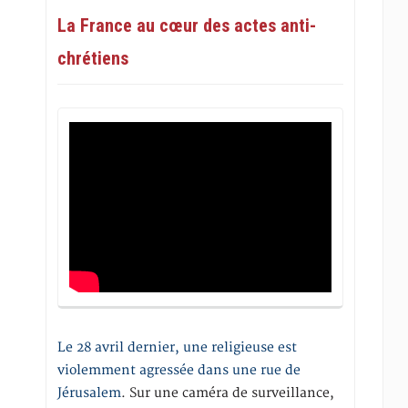
La France au cœur des actes anti-
chrétiens
Le 28 avril dernier, une religieuse est
violemment agressée dans une rue de
Jérusalem
. Sur une caméra de surveillance,