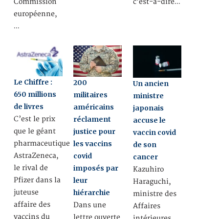
Commission
c’est-à-dire…
européenne,
…
Le Chiffre :
200
Un ancien
650 millions
militaires
ministre
de livres
américains
japonais
C’est le prix
réclament
accuse le
que le géant
justice pour
vaccin covid
pharmaceutique
les vaccins
de son
AstraZeneca,
covid
cancer
le rival de
imposés par
Kazuhiro
Pfizer dans la
leur
Haraguchi,
juteuse
hiérarchie
ministre des
affaire des
Dans une
Affaires
vaccins du
lettre ouverte
intérieures