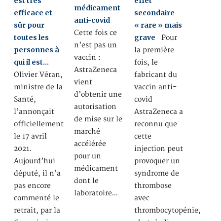
est très
effet
médicament
efficace et
secondaire
anti-covid
sûr pour
« rare » mais
Cette fois ce
toutes les
grave
Pour
n’est pas un
personnes à
la première
vaccin :
qui il est…
fois, le
AstraZeneca
Olivier Véran,
fabricant du
vient
ministre de la
vaccin anti-
d’obtenir une
Santé,
covid
autorisation
l’annonçait
AstraZeneca a
de mise sur le
officiellement
reconnu que
marché
le 17 avril
cette
accélérée
2021.
injection peut
pour un
Aujourd’hui
provoquer un
médicament
député, il n’a
syndrome de
dont le
pas encore
thrombose
laboratoire…
commenté le
avec
retrait, par la
thrombocytopénie,