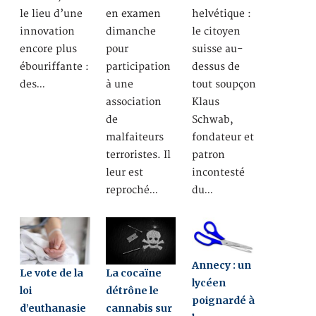
le lieu d’une
en examen
helvétique :
innovation
dimanche
le citoyen
encore plus
pour
suisse au-
ébouriffante :
participation
dessus de
des…
à une
tout soupçon
association
Klaus
de
Schwab,
malfaiteurs
fondateur et
terroristes. Il
patron
leur est
incontesté
reproché…
du…
Annecy : un
Le vote de la
La cocaïne
lycéen
loi
détrône le
poignardé à
d’euthanasie
cannabis sur