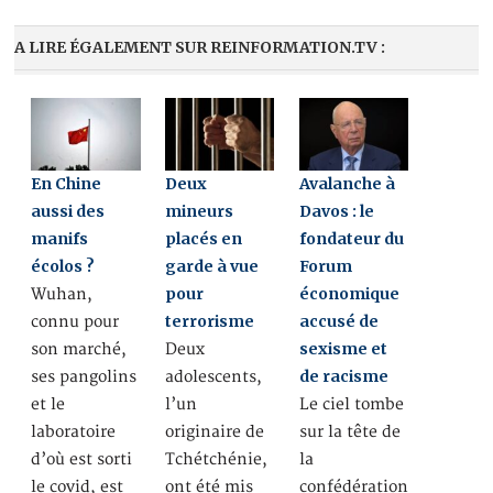
A LIRE ÉGALEMENT SUR REINFORMATION.TV :
En Chine
Deux
Avalanche à
aussi des
mineurs
Davos : le
manifs
placés en
fondateur du
écolos ?
garde à vue
Forum
pour
économique
Wuhan,
terrorisme
accusé de
connu pour
sexisme et
son marché,
Deux
de racisme
ses pangolins
adolescents,
et le
l’un
Le ciel tombe
laboratoire
originaire de
sur la tête de
d’où est sorti
Tchétchénie,
la
le covid, est
ont été mis
confédération