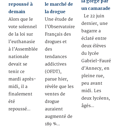
la gorge par
repoussé à
le marché de
un camarade
demain
la drogue
Le 22 juin
Alors que le
Une étude de
dernier, une
vote solennel
l’Observatoire
bagarre a
de la loi sur
Français des
éclaté entre
l’euthanasie
drogues et
deux élèves
à l’Assemblée
des
du lycée
nationale
tendances
Gabriel-Fauré
devait se
addictives
d’Annecy, en
tenir ce
(OFDT),
pleine rue,
mardi après-
parue hier,
peu avant
midi, il a
révèle que les
midi. Les
finalement
ventes de
deux lycéens,
été
drogue
âgés…
repoussé…
auraient
augmenté de
189 %…