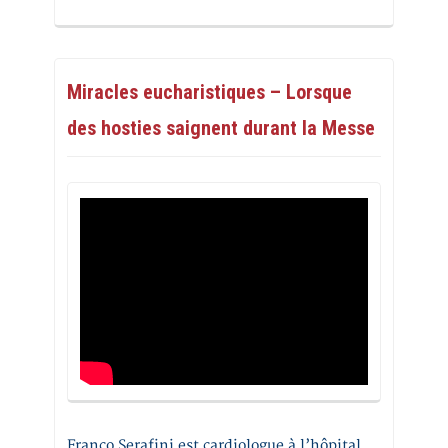
Miracles eucharistiques – Lorsque
des hosties saignent durant la Messe
Franco Serafini est cardiologue à l’hôpital