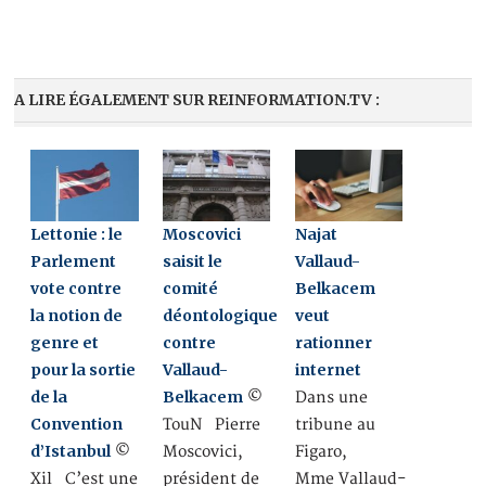
A LIRE ÉGALEMENT SUR REINFORMATION.TV :
Lettonie : le
Moscovici
Najat
Parlement
saisit le
Vallaud-
vote contre
comité
Belkacem
la notion de
déontologique
veut
genre et
contre
rationner
pour la sortie
Vallaud-
internet
de la
Belkacem
©
Dans une
Convention
TouN Pierre
tribune au
d’Istanbul
©
Moscovici,
Figaro,
Xil C’est une
président de
Mme Vallaud-