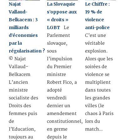
Najat
La Slovaquie
Le Chiffre :
Vallaud-
s’oppose aux
19 % de
Belkacem : 3
« droits »
violence
milliards
LGBT
anti-police
Le
d’économies
Parlement
C’est une
par la
slovaque,
véritable
régularisation ?
sous
explosion.
© Najat
l’impulsion
Alors que les
Vallaud-
du Premier
soirées de
Belkacem
ministre
violence se
L’ancien
Robert Fico, a
multiplient
ministre
adopté
dans toutes
socialiste des
vendredi
les grandes
Droits des
dernier un
villes (le
femmes puis
amendement
chaos à Paris
de
constitutionnel,
lors du
l’Education,
en germe
match…
toujours au
depuis le