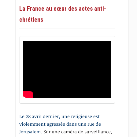
La France au cœur des actes anti-
chrétiens
Le 28 avril dernier, une religieuse est
violemment agressée dans une rue de
Jérusalem
. Sur une caméra de surveillance,