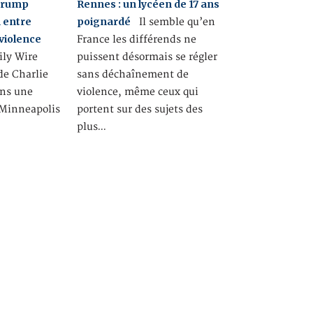
 Trump
Rennes : un lycéen de 17 ans
n entre
poignardé
Il semble qu’en
 violence
France les différends ne
ily Wire
puissent désormais se régler
de Charlie
sans déchaînement de
ans une
violence, même ceux qui
 Minneapolis
portent sur des sujets des
plus…