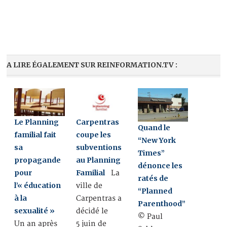
A LIRE ÉGALEMENT SUR REINFORMATION.TV :
Le Planning
Carpentras
Quand le
familial fait
coupe les
“New York
sa
subventions
Times”
propagande
au Planning
dénonce les
pour
Familial
La
ratés de
l’« éducation
ville de
“Planned
à la
Carpentras a
Parenthood”
sexualité »
décidé le
© Paul
Un an après
5 juin de