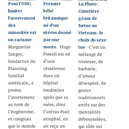
Pour l’ONU,
Premier
La Photo :
limiter
bébé
Cimetière
l’avortement
britannique
géant de
des
né d’un
fœtus au
minorités est
utérus donné
Vietnam : le
un racisme
par une
choix du sexe
morte
Marguerite
Hugo
tue
C’est un
Sanger,
Powell est né
mélange de
fondatrice du
d’une
tristesse, de
Planning
césarienne
barbarie,
familial
dans un
d’amour
américain, a
hôpital
désespéré, de
promu
londonien
gestes
l’avortement
après que sa
traditionnels
au nom de
mère, dont
entés sur des
l’eugénisme,
l’utérus était
mentalités
et craignait
atrophié, en
déboussolées,
que le monde
ait reçu un
qui rôde sur