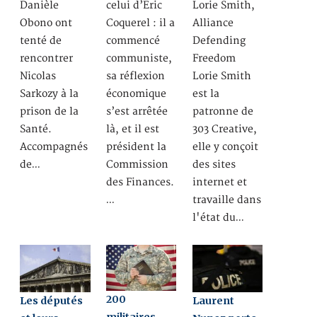
Danièle
celui d’Eric
Lorie Smith,
Obono ont
Coquerel : il a
Alliance
tenté de
commencé
Defending
rencontrer
communiste,
Freedom
Nicolas
sa réflexion
Lorie Smith
Sarkozy à la
économique
est la
prison de la
s’est arrêtée
patronne de
Santé.
là, et il est
303 Creative,
Accompagnés
président la
elle y conçoit
de…
Commission
des sites
des Finances.
internet et
…
travaille dans
l'état du…
200
Les députés
Laurent