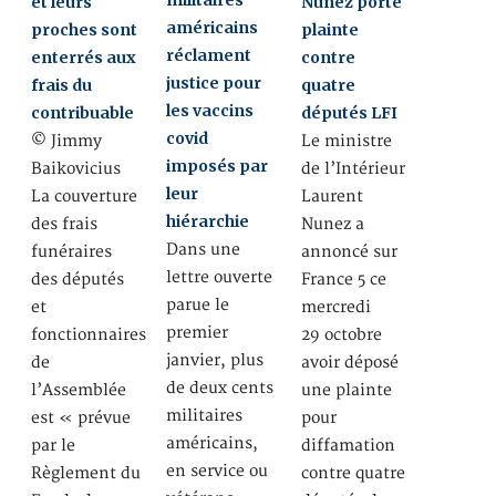
militaires
et leurs
Nunez porte
américains
proches sont
plainte
réclament
enterrés aux
contre
justice pour
frais du
quatre
les vaccins
contribuable
députés LFI
covid
© Jimmy
Le ministre
imposés par
Baikovicius
de l’Intérieur
leur
La couverture
Laurent
hiérarchie
des frais
Nunez a
Dans une
funéraires
annoncé sur
lettre ouverte
des députés
France 5 ce
parue le
et
mercredi
premier
fonctionnaires
29 octobre
janvier, plus
de
avoir déposé
de deux cents
l’Assemblée
une plainte
militaires
est « prévue
pour
américains,
par le
diffamation
en service ou
Règlement du
contre quatre