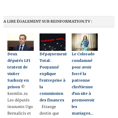
A LIRE ÉGALEMENT SUR REINFORMATION.TV :
Deux
Dépaysement
Le Colorado
députés LFI
Total :
condamné
tentent de
Pouyanné
pour avoir
visiter
explique
forcé la
Sarkozy en
l’entreprise à
patronne
prison
la
chrétienne
©
commission
d'un site à
kremlin.ru
des finances
promouvoir
Les députés
les
insoumis Ugo
Etrange
mariages…
Bernalicis et
destin que