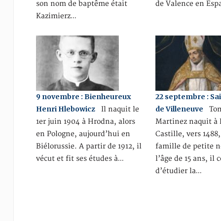
son nom de baptême était
de Valence en Esp
Kazimierz…
9 novembre : Bienheureux
22 septembre : S
Henri Hlebowicz
de Villeneuve
Il naquit le
Toma
1er juin 1904 à Hrodna, alors
Martinez naquit à 
en Pologne, aujourd’hui en
Castille, vers 1488
Biélorussie. A partir de 1912, il
famille de petite 
vécut et fit ses études à…
l’âge de 15 ans, i
d’étudier la…