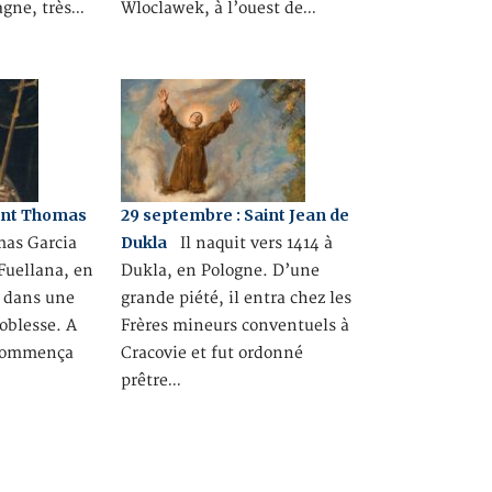
agne, très…
Wloclawek, à l’ouest de…
aint Thomas
29 septembre : Saint Jean de
Dukla
s Garcia
Il naquit vers 1414 à
Fuellana, en
Dukla, en Pologne. D’une
, dans une
grande piété, il entra chez les
noblesse. A
Frères mineurs conventuels à
l commença
Cracovie et fut ordonné
prêtre…