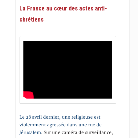
La France au cœur des actes anti-
chrétiens
Le 28 avril dernier, une religieuse est
violemment agressée dans une rue de
Jérusalem
. Sur une caméra de surveillance,