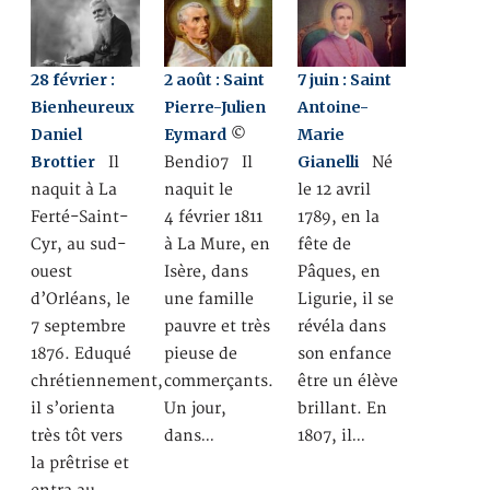
28 février :
2 août : Saint
7 juin : Saint
Bienheureux
Pierre-Julien
Antoine-
Daniel
Eymard
Marie
©
Brottier
Gianelli
Il
Bendi07 Il
Né
naquit à La
naquit le
le 12 avril
Ferté-Saint-
4 février 1811
1789, en la
Cyr, au sud-
à La Mure, en
fête de
ouest
Isère, dans
Pâques, en
d’Orléans, le
une famille
Ligurie, il se
7 septembre
pauvre et très
révéla dans
1876. Eduqué
pieuse de
son enfance
chrétiennement,
commerçants.
être un élève
il s’orienta
Un jour,
brillant. En
très tôt vers
dans…
1807, il…
la prêtrise et