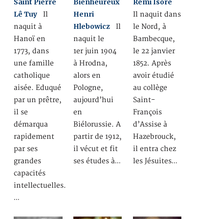
Saint Pierre
Bienheureux
Rémi Isoré
Lê Tuy
Henri
Il
Il naquit dans
Hlebowicz
naquit à
Il
le Nord, à
Hanoï en
naquit le
Bambecque,
1773, dans
1er juin 1904
le 22 janvier
une famille
à Hrodna,
1852. Après
catholique
alors en
avoir étudié
aisée. Eduqué
Pologne,
au collège
par un prêtre,
aujourd’hui
Saint-
il se
en
François
démarqua
Biélorussie. A
d’Assise à
rapidement
partir de 1912,
Hazebrouck,
par ses
il vécut et fit
il entra chez
grandes
ses études à…
les Jésuites…
capacités
intellectuelles.
…