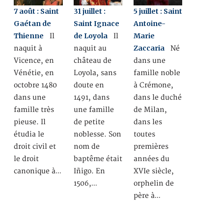
7 août : Saint
31 juillet :
5 juillet : Saint
Gaétan de
Saint Ignace
Antoine-
Thienne
de Loyola
Marie
Il
Il
Zaccaria
naquit à
naquit au
Né
Vicence, en
château de
dans une
Vénétie, en
Loyola, sans
famille noble
octobre 1480
doute en
à Crémone,
dans une
1491, dans
dans le duché
famille très
une famille
de Milan,
pieuse. Il
de petite
dans les
étudia le
noblesse. Son
toutes
droit civil et
nom de
premières
le droit
baptême était
années du
canonique à…
Iñigo. En
XVIe siècle,
1506,…
orphelin de
père à…