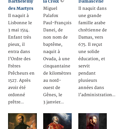
Barthélemy
la Croix
Damascène
©
des Martyrs
Miguel
Il naquit dans
Il naquit à
Palafox
une grande
Lisbonne le
Paul-François
famille arabe
3 mai 1514.
Danei, de
chrétienne de
Enfant très
non nom de
Damas, vers
pieux, il
baptême,
675. Il reçut
entra dans
naquit à
une solide
l’Ordre des
Ovada, à une
éducation, et
Frères
cinquantaine
servit
Prêcheurs en
de kilomètres
pendant
1527. Après
au nord-
plusieurs
avoir été
ouest de
années dans
ordonné
Gênes, le
l’administration…
prêtre…
3 janvier…