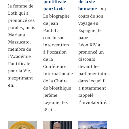
pontificale
de la vie
la femme de
pour la vie
humaine
Au
Loth qui a
Le biographe
cours de son
prononcé ces
de Jean-
voyage en
paroles, mais
Paul II a
Espagne, le
Mariana
conclu son
pape
Mazzucato,
intervention
Léon XIV a
membre de
à l’occasion
prononcé un
l’Académie
de la
discours
Pontificale
Conférence
devant les
pour la Vie,
internationale
parlementaires
s’exprimant
de la Chaire
dans lequel il
en…
de bioéthique
a notamment
Jérôme
rappelé
Lejeune, les
l’inviolabilité…
18 et…