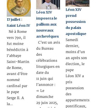
Léon XIV
Léon XIV
prend
imposera le
17 juillet :
possession
pallium aux
Saint Léon IV
du palais
nouveaux
Né à Rome
apostolique
archevêques
vers 790, il
Samedi
C’est un avis
fut moine
dernier,
du Bureau
bénédictin à
moins d’un
des
l’abbaye
an après son
célébrations
Saint-Martin
élection, le
liturgiques en
de Rome,
pape
date du
avant d’être
Léon XIV a
11 juin qui
nommé
pris
l’annonce :
cardinal par
possession
« Le
le pape
des
dimanche
Serge II. A
appartements
29 juin 2025,
la…
pontificaux,