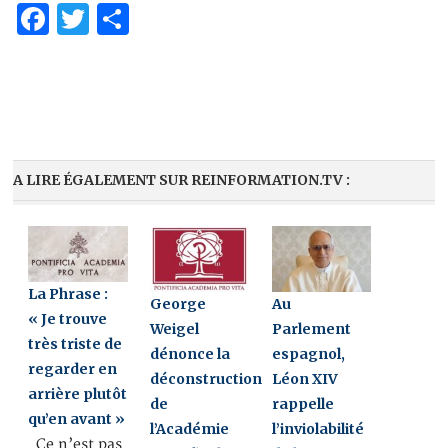
Facebook
Twitter
Partager
A LIRE ÉGALEMENT SUR REINFORMATION.TV :
La Phrase :
George
Au
« Je trouve
Weigel
Parlement
très triste de
dénonce la
espagnol,
regarder en
déconstruction
Léon XIV
arrière plutôt
de
rappelle
qu’en avant »
l’Académie
l’inviolabilité
Ce n’est pas