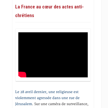
La France au cœur des actes anti-
chrétiens
Le 28 avril dernier, une religieuse est
violemment agressée dans une rue de
Jérusalem
. Sur une caméra de surveillance,