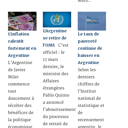
leurs…
L’Argentine
L’inflation
Le taux de
se retire de
ralentit
pauvreté
l’OMS
C’est
fortement en
continue de
officiel : le
Argentine
baisser en
17 mars
Argentine
L’Argentine
dernier, le
de Javier
Selon les
ministre des
Milei
derniers
Affaires
commence
chiffres de
étrangères
tout
l’Institut
Pablo Quirno
doucement à
national de
a annoncé
récolter des
statistique et
l’aboutissement
bénéfices de
de
du processus
la politique
recensement
de retrait de
économique
argentin, le