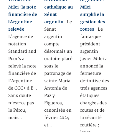
Milei : la note
catholique au
Milei
financière de
Sénat
simplifie la
l’Argentine
argentin
gestion des
Le
relevée
routes
Sénat
Le
L’agence de
argentin
fantasque
notation
compte
président
Standard and
désormais un
argentin
Poor’s a
oratoire placé
Javier Milei a
relevé la note
sous le
annoncé la
financière de
patronage de
fermeture
l’Argentine
sainte Maria
définitive des
de CCC+ à B-.
Antonia de
trois agences
Sans doute
Paz y
étatiques
n’est-ce pas
Figueroa,
chargées des
le Pérou,
canonisée en
routes et de
mais…
février 2024
la sécurité
et…
routière ;