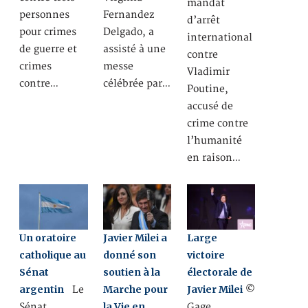
mandat
personnes
Fernandez
d’arrêt
pour crimes
Delgado, a
international
de guerre et
assisté à une
contre
crimes
messe
Vladimir
contre…
célébrée par…
Poutine,
accusé de
crime contre
l’humanité
en raison…
Un oratoire
Javier Milei a
Large
catholique au
donné son
victoire
Sénat
soutien à la
électorale de
argentin
Marche pour
Javier Milei
Le
©
la Vie en
Sénat
Gage