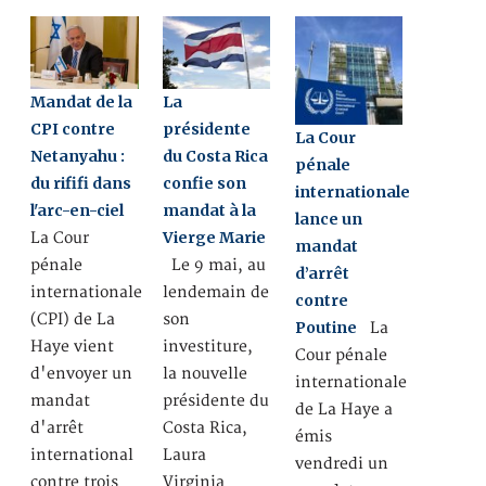
Mandat de la
La
CPI contre
présidente
La Cour
Netanyahu :
du Costa Rica
pénale
du rififi dans
confie son
internationale
l'arc-en-ciel
mandat à la
lance un
Vierge Marie
La Cour
mandat
pénale
Le 9 mai, au
d’arrêt
internationale
lendemain de
contre
(CPI) de La
son
Poutine
La
Haye vient
investiture,
Cour pénale
d'envoyer un
la nouvelle
internationale
mandat
présidente du
de La Haye a
d'arrêt
Costa Rica,
émis
international
Laura
vendredi un
contre trois
Virginia