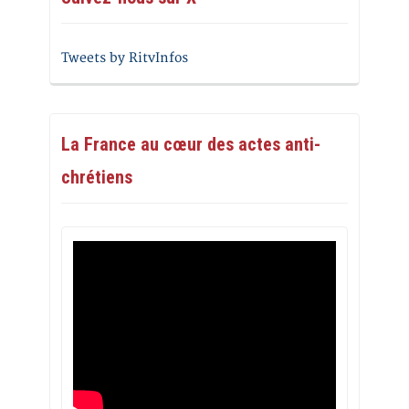
Tweets by RitvInfos
La France au cœur des actes anti-
chrétiens