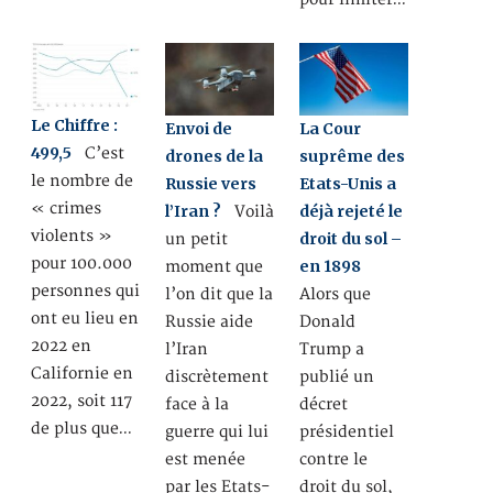
Le Chiffre :
Envoi de
La Cour
499,5
C’est
drones de la
suprême des
le nombre de
Russie vers
Etats-Unis a
« crimes
l’Iran ?
déjà rejeté le
Voilà
violents »
droit du sol –
un petit
pour 100.000
en 1898
moment que
personnes qui
l’on dit que la
Alors que
ont eu lieu en
Russie aide
Donald
2022 en
l’Iran
Trump a
Californie en
discrètement
publié un
2022, soit 117
face à la
décret
de plus que…
guerre qui lui
présidentiel
est menée
contre le
par les Etats-
droit du sol,