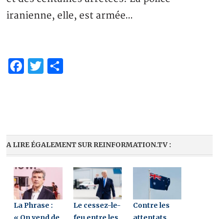
iranienne, elle, est armée…
Facebook
Twitter
Partager
A LIRE ÉGALEMENT SUR REINFORMATION.TV :
La Phrase :
Le cessez-le-
Contre les
« On vend de
feu entre les
attentats,