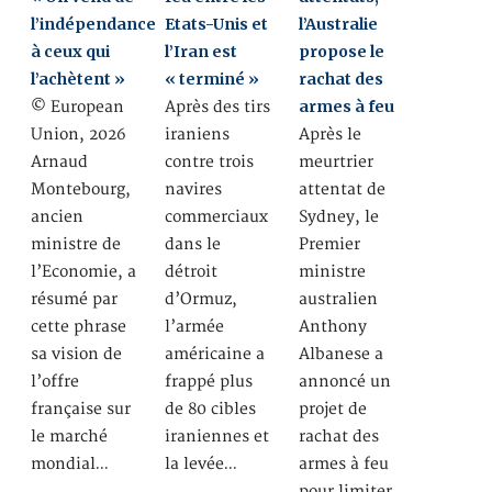
l’indépendance
Etats-Unis et
l’Australie
à ceux qui
l’Iran est
propose le
l’achètent »
« terminé »
rachat des
armes à feu
© European
Après des tirs
Union, 2026
iraniens
Après le
Arnaud
contre trois
meurtrier
Montebourg,
navires
attentat de
ancien
commerciaux
Sydney, le
ministre de
dans le
Premier
l’Economie, a
détroit
ministre
résumé par
d’Ormuz,
australien
cette phrase
l’armée
Anthony
sa vision de
américaine a
Albanese a
l’offre
frappé plus
annoncé un
française sur
de 80 cibles
projet de
le marché
iraniennes et
rachat des
mondial…
la levée…
armes à feu
pour limiter…