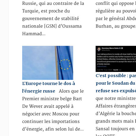
Russie, qui au contraire de la
conflit qui oppose
Turquie, est proche du
régulière au pouvoi
gouvernement de stabilité
par le général Abd
nationale [GSN] d’Oussama
Burhan, au group
Hammad…
C’est possible : pa
pour le Soudan du 
L’Europe tourne le dos à
refuse ses expuls
l’énergie russe
Alors que le
que notre ministre
Premier ministre belge Bart
Affaires étrangère
De Wever avait appelé à
d’Algérie la bouch
négocier avec Moscou pour
grands mots mais
continuer les importations
Sansal toujours en
d’énergie, afin selon lui de…