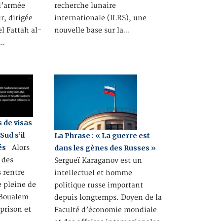
 l’armée
recherche lunaire
r, dirigée
internationale (ILRS), une
el Fattah al-
nouvelle base sur la…
e…
s de visas
Sud s’il
La Phrase : « La guerre est
és
Alors
dans les gènes des Russes »
 des
Sergueï Karaganov est un
s rentre
intellectuel et homme
e pleine de
politique russe important
 Boualem
depuis longtemps. Doyen de la
 prison et
Faculté d’économie mondiale