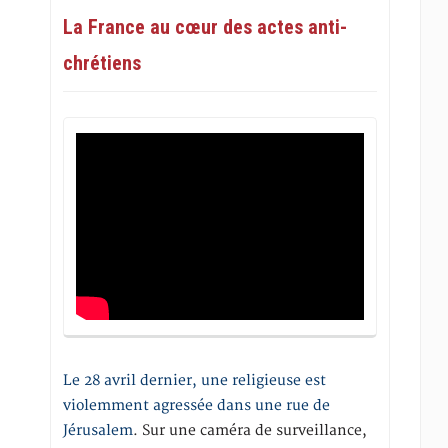
La France au cœur des actes anti-
chrétiens
Le 28 avril dernier, une religieuse est
violemment agressée dans une rue de
Jérusalem
. Sur une caméra de surveillance,