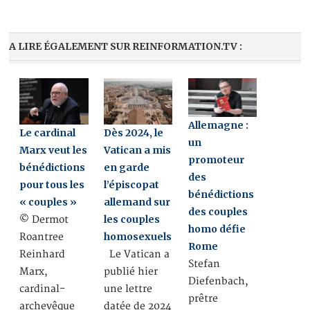
A LIRE ÉGALEMENT SUR REINFORMATION.TV :
Allemagne :
Le cardinal
Dès 2024, le
un
Marx veut les
Vatican a mis
promoteur
bénédictions
en garde
des
pour tous les
l’épiscopat
bénédictions
« couples »
allemand sur
des couples
les couples
© Dermot
homo défie
homosexuels
Roantree
Rome
Reinhard
Le Vatican a
Stefan
Marx,
publié hier
Diefenbach,
cardinal-
une lettre
prêtre
archevêque
datée de 2024