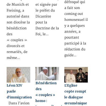
défroqué qui
de Munich et
et signée par
a fait son
Freising, a
le préfet du
coming out
autorisé dans
Dicastère
homosexuel il
son diocèse la
pour la
y a quelques
bénédiction
Doctrine de la
années, a
des
Foi, le…
pourtant
« couples »
participé à la
divorcés et
rédaction du
remariés, de
guide…
même…
Bénédiction
Léon XIV
L’Eglise
des
parle
copte rompt
« couples »
d’immigration
le dialogue
homo :
œcuménique
Dans l’avion