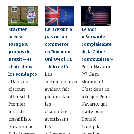
Starmer
Le Brexit n’a
Le Mot :
accuse
pas nui au
« Servante
Farage a
commerce
complaisante
propos du
du Royaume-
de la Chine
Brexit – et
Uni avec l’UE
communiste »
chute dans
– loin de là
Peter Navarro
les sondages
Les
(© Gage
Dans un
« Remainers »
Skidmore)
discours
avaient fait
C’est dans ce
offensif, le
pleurer dans
rôle que Peter
Premier
les
Navarro, qui
ministre
chaumières,
traite pour
travailliste
avertissant
Donald
britannique
les
Trump la