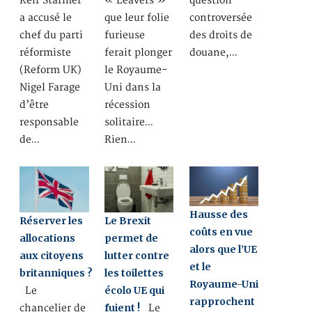
Keir Starmer
« Leavers »
question
a accusé le
que leur folie
controversée
chef du parti
furieuse
des droits de
réformiste
ferait plonger
douane,…
(Reform UK)
le Royaume-
Nigel Farage
Uni dans la
d’être
récession
responsable
solitaire…
de…
Rien…
Hausse des
Réserver les
Le Brexit
coûts en vue
allocations
permet de
alors que l’UE
aux citoyens
lutter contre
et le
britanniques ?
les toilettes
Royaume-Uni
écolo UE qui
Le
rapprochent
fuient !
chancelier de
Le