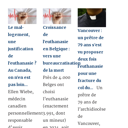
Le mal-
Croissance
Vancouver :
logement,
de
un prêtre de
une
l’euthanasie
79 ans s’est
justification
en Belgique :
vu proposer
de
vers une
deux fois
l’euthanasie ?
bureaucratisation
l’euthanasie
Au Canada,
de la mort
pour une
on n’en est
Près de 4.000
fracture du
pas loin…
Belges ont
col du…
Un
Ellen Wiebe,
choisi
prêtre de
médecin
l’euthanasie
79 ans de
canadien
(exactement
l’archidiocèse
personnellement
3.991, dont
de
responsable
un mineur)
Vancouver,
d'avoir
en 2024, soit